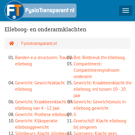
Togg
navi
Elleboog- en onderarmklachten
Fysiotransparant.nl
Banden e.a structuren: Trauma
Bot: Botbreuk thv elleboog
elleboog
Compartiment:
Compartimentsyndroom
onderarm
Gewricht: Gewrichtsklacht
Gewricht: Kraakbeenklacht thv
elleboog
elleboog, vnl tussen 10 - 20
jaar
Gewricht: Kraakbeenklacht thv
Gewricht: Gewrichtsmuis in
elleboog van 4 - 12 jaar
elleboog gewricht
Gewricht: Prothese elleboog
G
Gewricht: Kijkoperatie
Groeischijf: Klacht elleboog
ellebooggewricht
bij jongeren
Slijmbeurs: Klacht slijmbeurs
Spierpees: Klacht pees