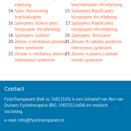
elleboog
brachialisspier thv elleboog
Spier: Botvorming
Spierpees: Klacht pees
brachialisspier
bicepsspier thv elleboog
Spierpees: Scheur pees
Spierpees: Klacht pees
bicepsspier thv elleboog
tricepsspier thv elleboog
Spierpees: Golfarm
Spierpees: Tennisarm
Zenuw: n.medianus, pronator
Zenuw: N. radialis, posterior
teres syndroom
interosseus syndroom
Zenuw: n. medianus, anterior
Zenuw: n.ulnaris, cubitaal
interosseus syndroom
tunnel syndroom
Contact
FysioTransparant (KvK nr. 76812103) is een initiatief van Ron van
Duinen: Fysiotherapeut (BIG: 19033511604) en medisch
socioloog.
e-mail:
info@fysiotransparant.nl