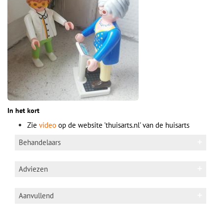
In het kort
Zie
video
op de website 'thuisarts.nl' van de huisarts
Behandelaars
Adviezen
Zie website 'thuisarts.nl':
Gezonde leefstijl
Aanvullend
gezonde
leefstijl
:
gezond eten
/
meer bewegen
/
minder stress
/
stoppen met roken
/
goed