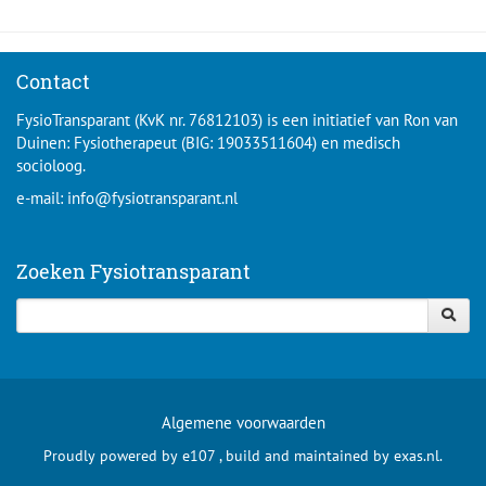
Thuisarts:
gezonde leefstijl
omgaan met alcoholische drank
/
omgaan met
Wesite van het Longfonds, video's:
slaapprobleem
/
gezonde leefstijl volhouden
.
'
motivational interviewing
' (toepasbaar bij
alle klachtenbeelden!)
Contact
Alles over sporten: zoekresultaten
Doe de gezondheidscheck
FysioTransparant (KvK nr. 76812103) is een initiatief van Ron van
'
gezonde leefstijl
'
Duinen: Fysiotherapeut (BIG: 19033511604) en medisch
Hartstichting:
gezond leven
socioloog.
Alles is gezondheid
e-mail:
info@fysiotransparant.nl
Zoeken Fysiotransparant
Algemene voorwaarden
Proudly powered by
e107
, build and maintained by
exas.nl
.