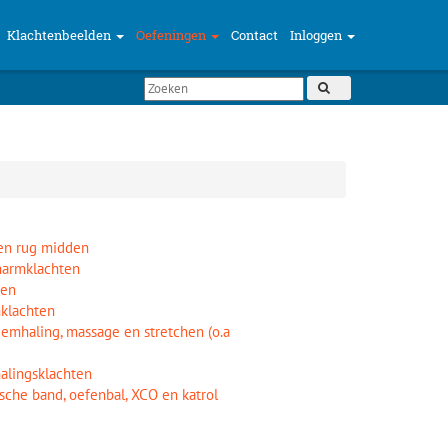
Klachtenbeelden
Oefeningen
Contact
Inloggen
 en rug midden
narmklachten
ten
nklachten
demhaling, massage en stretchen (o.a
alingsklachten
sche band, oefenbal, XCO en katrol