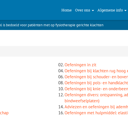
Home
Over ons
Algemene info
nl is bedoeld voor patiënten met op fysiotherapie gerichte klachten
Oefeningen in zit
Oefeningen bij klachten rug hoog
Oefeningen bij schouder- en bove
Oefeningen bij pols- en handklach
Oefeningen bij knie- en onderbee
Oefeningen divers: ontspanning, a
bindweefselplaten)
Adviezen en oefeningen bij ademh
schap
Oefeningen met hulpmiddel: elasti