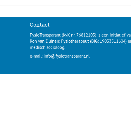
Contact
FysioTransparant (KvK nr. 76812103) is een initiatief v
Ron van Duinen: Fysiotherapeut (BIG: 19033511604) e
medisch socioloog.
e-mail:
info@fysiotransparant.nl