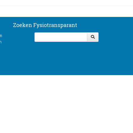
Zoeken Fysiotransparant
an
n