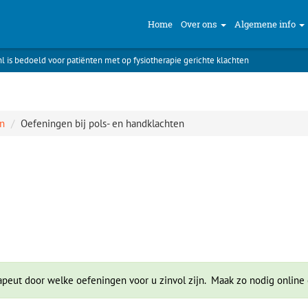
Home
Over ons
Algemene info
nl is bedoeld voor patiënten met op fysiotherapie gerichte klachten
n
Oefeningen bij pols- en handklachten
apeut door welke oefeningen voor u zinvol zijn.
Maak zo nodig online 