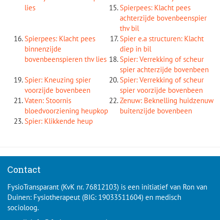
lies
Spierpees: Klacht pees
achterzijde bovenbeenspier
thv bil
Spierpees: Klacht pees
Spier e.a structuren: Klacht
binnenzijde
diep in bil
bovenbeenspieren thv lies
Spier: Verrekking of scheur
spier achterzijde bovenbeen
Spier: Kneuzing spier
Spier: Verrekking of scheur
voorzijde bovenbeen
spier voorzijde bovenbeen
Vaten: Stoornis
Zenuw: Beknelling huidzenuw
bloedvoorziening heupkop
buitenzijde bovenbeen
Spier: Klikkende heup
Contact
FysioTransparant (KvK nr. 76812103) is een initiatief van Ron van
Duinen: Fysiotherapeut (BIG: 19033511604) en medisch
socioloog.