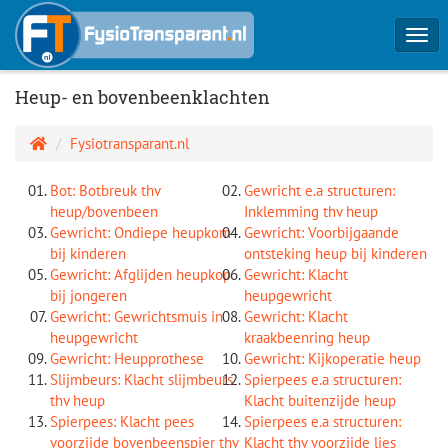
Togg
navi
Heup- en bovenbeenklachten
Fysiotransparant.nl
Bot: Botbreuk thv
Gewricht e.a structuren:
heup/bovenbeen
Inklemming thv heup
Gewricht: Ondiepe heupkom
Gewricht: Voorbijgaande
bij kinderen
ontsteking heup bij kinderen
Gewricht: Afglijden heupkop
Gewricht: Klacht
bij jongeren
heupgewricht
Gewricht: Gewrichtsmuis in
Gewricht: Klacht
heupgewricht
kraakbeenring heup
Gewricht: Heupprothese
Gewricht: Kijkoperatie heup
Slijmbeurs: Klacht slijmbeurs
Spierpees e.a structuren:
thv heup
Klacht buitenzijde heup
Spierpees: Klacht pees
Spierpees e.a structuren:
voorzijde bovenbeenspier thv
Klacht thv voorzijde lies