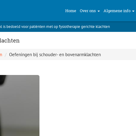
Home
Over ons
Algemene info
nl is bedoeld voor patiënten met op fysiotherapie gerichte klachten
lachten
n
Oefeningen bij schouder- en bovenarmklachten