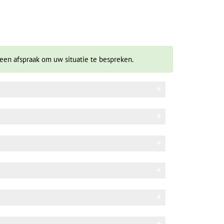
een afspraak om uw situatie te bespreken.
schillende richtingen op bewegen onder
oefeningen voor de