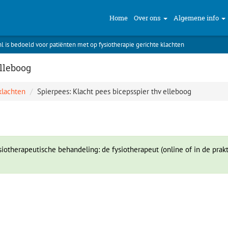
Home
Over ons
Algemene info
nl is bedoeld voor patiënten met op fysiotherapie gerichte klachten
elleboog
klachten
Spierpees: Klacht pees bicepsspier thv elleboog
iotherapeutische behandeling: de fysiotherapeut (online of in de prakt