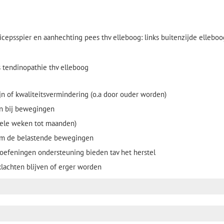
cepsspier en aanhechting pees thv elleboog: links buitenzijde elleboo
s tendinopathie thv elleboog
jn of kwaliteitsvermindering (o.a door ouder worden)
 en bij bewegingen
nkele weken tot maanden)
kom de belastende bewegingen
 oefeningen ondersteuning bieden tav het herstel
klachten blijven of erger worden
 biceps tendinopathie thv elleboog