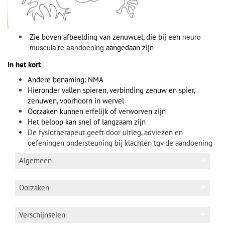
neuro
Zie boven afbeelding van zenuwcel, die bij een
musculaire aandoening
aangedaan zijn
In het kort
Andere benaming: NMA
Hieronder vallen spieren, verbinding zenuw en spier,
zenuwen, voorhoorn in wervel
Oorzaken kunnen erfelijk of verworven zijn
Het beloop kan snel of langzaam zijn
De fysiotherapeut geeft door uitleg, adviezen en
oefeningen ondersteuning bij klachten tgv de aandoening
Algemeen
Andere benaming: spierziekten NMA
Oorzaken
Anatomie
Zie google afbeeldingen:
Mororiche
Erfelijk
Verschijnselen
voorhoorncel
/
neuromusculaire
Verworven