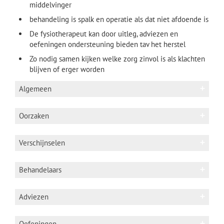
middelvinger
behandeling is spalk en operatie als dat niet afdoende is
De fysiotherapeut kan door uitleg, adviezen en
oefeningen ondersteuning bieden tav het herstel
Zo nodig samen kijken welke zorg zinvol is als klachten
blijven of erger worden
Algemeen
Anatomie
Oorzaken
Zie video website 'schooltv':
geraamte
arm
Een direct trauma: klap op de hand of vuistslag
Verschijnselen
tegen hard voorwerp
Zie google afbeeldingen:
Strekpezen
vinger
/
boksersknokkel
.
Neem met de
Pijn
fysiotherapeut door welke
Behandelaars
Bij maken vuist, bij strekken verdwijnt
afbeeldingen voor u relevant zijn.
pijn
Fysiotherapeut/ handfysiotherapeut
Zie aanvullende informatie 2.3
Adviezen
Strekken middelvinger
De eigen fysiotherapeut geeft aan
welke informatie, adviezen en
Algemeen
Verplaatsing strekpees ringvinger naar
Bij een boksersknokkel is er sprake van het
Oefeningen