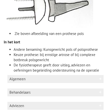
Zie boven afbeelding van een prothese pols
In het kort
Andere benaming: Kunsgewricht pols of polsprothese
Keuze prothese: bij ernstige artrose of bij complexe
botbreuk polsgewricht
De fysiotherapeut geeft door uitleg, adviezen en
oefeningen begeleiding ondersteuning na de operatie
Algemeen
kunstpols of polsprothese of
Andere benaming:
Behandelaars
vervangen polsgewricht
Anatomie
Fysiotherapeut/ handfysiotherapeut
Adviezen
De pols wordt gevormd door 8 botjes,
De eigen fysiotherapeut geeft aan