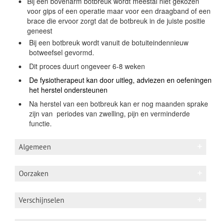
Bij een bovenarm botbreuk wordt meestal niet gekozen
voor gips of een operatie maar voor een draagband of een
brace die ervoor zorgt dat de botbreuk in de juiste positie
geneest
Bij een botbreuk wordt vanuit de botuiteindennieuw
botweefsel gevormd.
Dit proces duurt ongeveer 6-8 weken
De fysiotherapeut kan door uitleg, adviezen en oefeningen
het herstel ondersteunen
Na herstel van een botbreuk kan er nog maanden sprake
zijn van periodes van zwelling, pijn en verminderde
functie.
Algemeen
Oorzaken
Andere benaming: fractuur bovenarm of
bovenarm breuk of humerusfractuur of breuk
Val op (uitgestrekte) arm of klap op bovenarm
arm)
Verschijnselen
Spontaan door een ziekte (osteoporose)
Anatomie
Zwelling